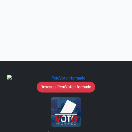
Descarga PeruVotoInformado