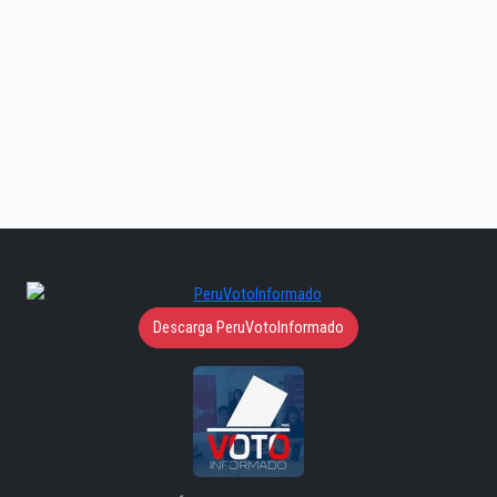
Descarga PeruVotoInformado