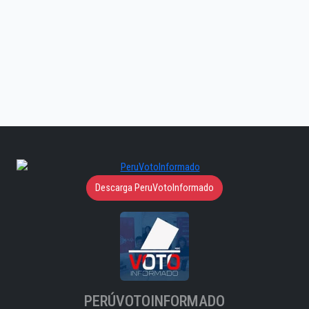
Descarga PeruVotoInformado
PERÚVOTOINFORMADO