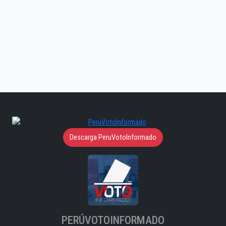
Descarga PeruVotoInformado
PERÚVOTOINFORMADO