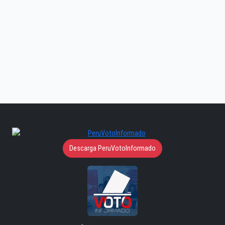
Descarga PeruVotoInformado