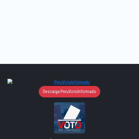
Descarga PeruVotoInformado