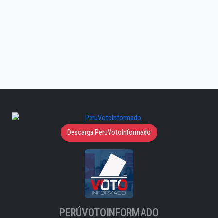
Descarga PeruVotoInformado
PERÚVOTOINFORMADO