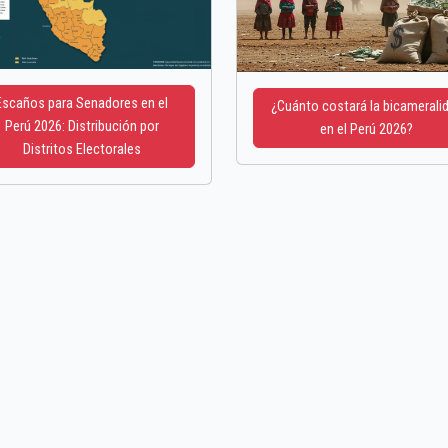
Escaños para Senadores en el
¿Cuánto costará la bicamerali
Perú 2026: Distribución por
en el Perú 2026?
Distritos Electorales