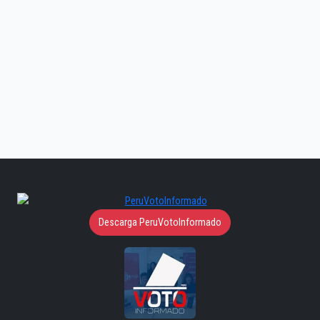
Descarga PeruVotoInformado