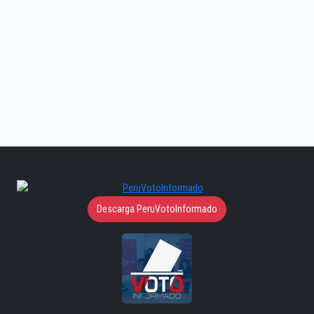
Descarga PeruVotoInformado