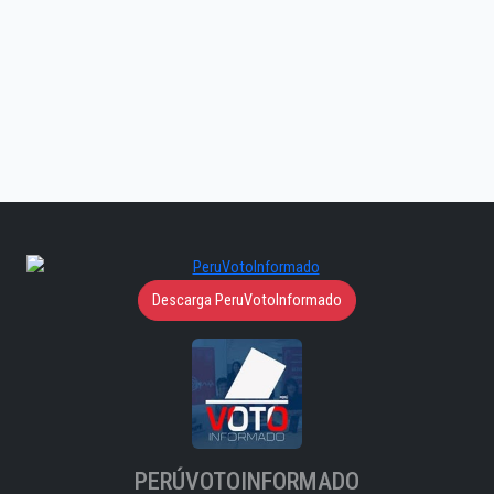
Descarga PeruVotoInformado
PERÚVOTOINFORMADO