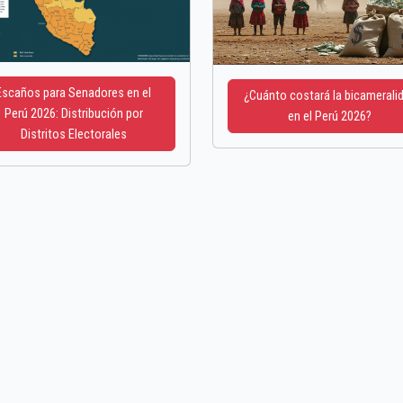
Escaños para Senadores en el
¿Cuánto costará la bicamerali
Perú 2026: Distribución por
en el Perú 2026?
Distritos Electorales