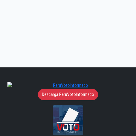
Descarga PeruVotoInformado