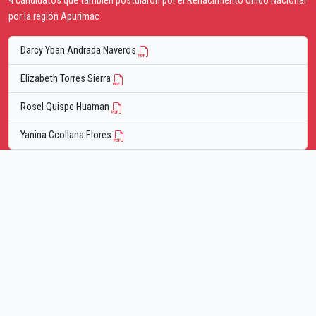
4 candidatos que tambien postularon por el Renacimiento Unido Nacional
por la región Apurimac
Darcy Yban Andrada Naveros
Elizabeth Torres Sierra
Rosel Quispe Huaman
Yanina Ccollana Flores