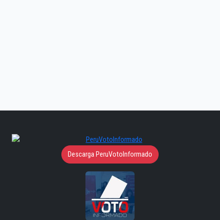
Descarga PeruVotoInformado