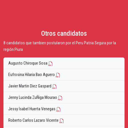
Otros candidatos
8 candidatos que tambien postularon por el Peru Patria Segura por la
región Piura
Augusto Chiroque Sosa
Eufrosina Hilaria Bao Aguero
Javier Martin Diez Gaspard
Jenny Lucinda ZuÑiga Mourao
Jessy Isabel Huerta Venegas
Roberto Carlos Lazaro Vicente