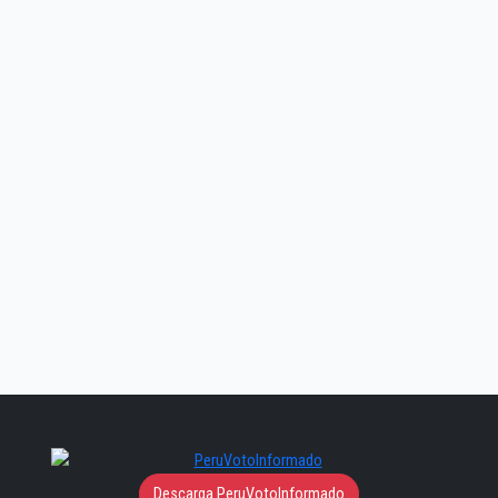
Descarga PeruVotoInformado