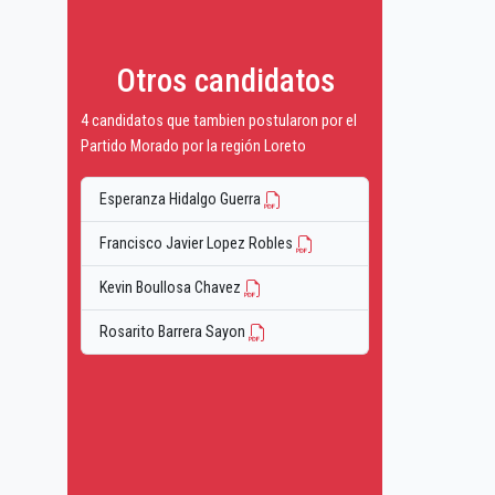
Otros candidatos
4 candidatos que tambien postularon por el
Partido Morado por la región Loreto
Esperanza Hidalgo Guerra
Francisco Javier Lopez Robles
Kevin Boullosa Chavez
Rosarito Barrera Sayon