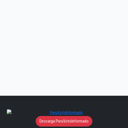
Descarga PeruVotoInformado