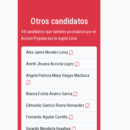
Otros candidatos
34 candidatos que tambien postularon por el
Accion Popular por la región Lima
Alex Jaime Morales Leiva
Aneth Jhoana Acosta Lopez
Angela Patricia Mejia Vargas Machuca
Blanca Estela Avalos Garcia
Edmundo Santos Rivera Hernandez
Fernando Aguilar Castillo
Gerardo Mendieta Huayhua