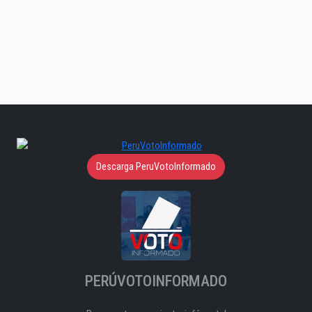
Descarga PeruVotoInformado
PERÚVOTOINFORMADO