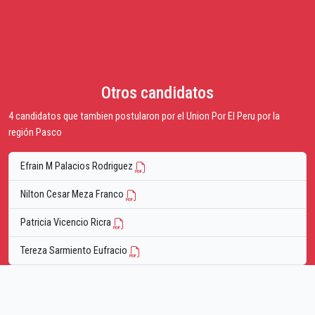
Otros candidatos
4 candidatos que tambien postularon por el Union Por El Peru por la
región Pasco
Efrain M Palacios Rodriguez
Nilton Cesar Meza Franco
Patricia Vicencio Ricra
Tereza Sarmiento Eufracio