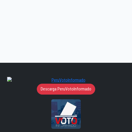
Descarga PeruVotoInformado