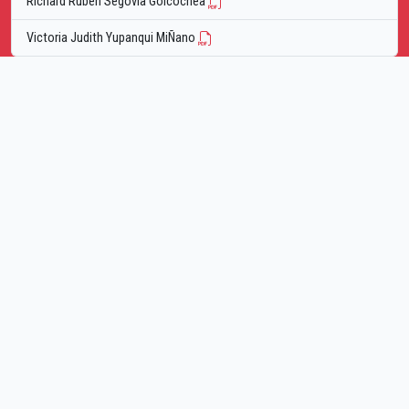
Richard Ruben Segovia Goicochea
Victoria Judith Yupanqui MiÑano