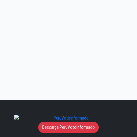
Descarga PeruVotoInformado