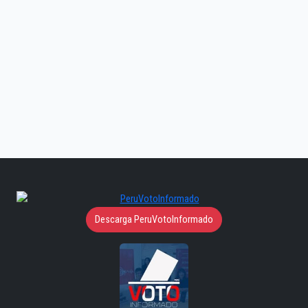
Descarga PeruVotoInformado