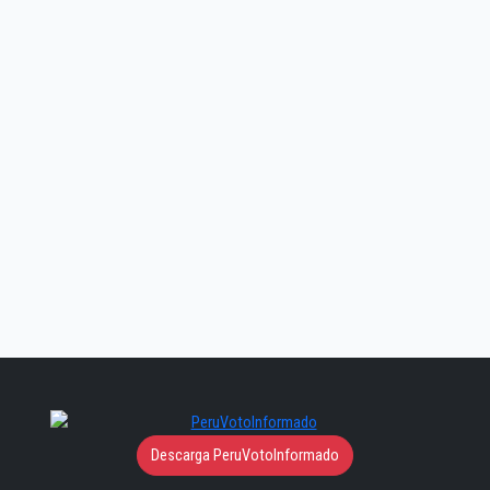
Descarga PeruVotoInformado