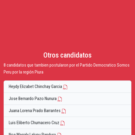
Otros candidatos
8 candidatos que tambien postularon por el Partido Democratico Somos
Peru por la región Piura
Heydy Elizabet Chinchay Garcia
Jose Bernardo Pazo Nunura
Juana Lorena Prado Barrantes
Luis Eliberto Chumacero Cruz
Noa Magaly Lalupu Panduro