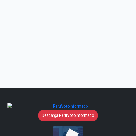
Descarga PeruVotoInformado