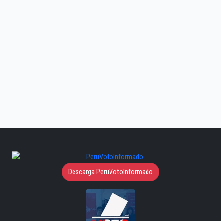
Descarga PeruVotoInformado