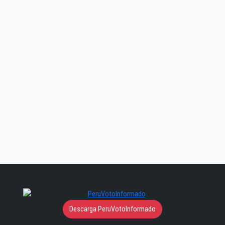
Descarga PeruVotoInformado