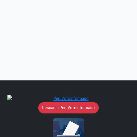
Descarga PeruVotoInformado