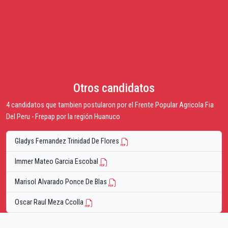
Otros candidatos
4 candidatos que tambien postularon por el Frente Popular Agricola Fia
Del Peru - Frepap por la región Huanuco
Gladys Fernandez Trinidad De Flores
Immer Mateo Garcia Escobal
Marisol Alvarado Ponce De Blas
Oscar Raul Meza Ccolla