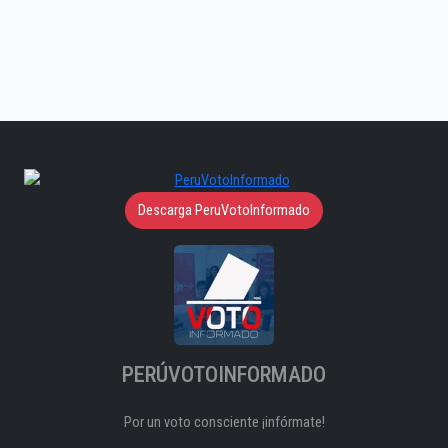
Descarga PeruVotoInformado
PERÚVOTOINFORMADO
Por un voto consciente ¡infórmate!