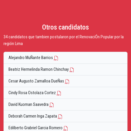
Otros candidatos
34 candidatos que tambien postularon por el RenovaciÓn Popular por la
región Lima
Alejandro MuÑante Barrios
Beatriz Hermelinda Ramon Chinchay
Cesar Augusto Zamalloa DueÑas
Cindy Rosa Ostolaza Cortez
David Kuoman Saavedra
Deborah Carmen Inga Zapata
Edilberto Grabriel Garcia Romero