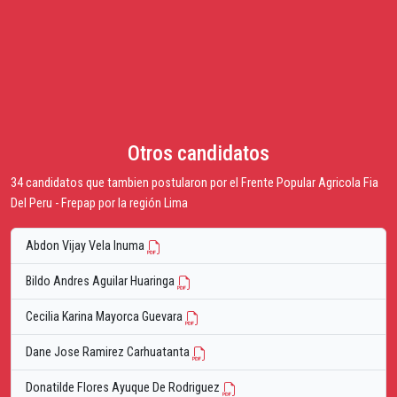
Otros candidatos
34 candidatos que tambien postularon por el Frente Popular Agricola Fia
Del Peru - Frepap por la región Lima
Abdon Vijay Vela Inuma
Bildo Andres Aguilar Huaringa
Cecilia Karina Mayorca Guevara
Dane Jose Ramirez Carhuatanta
Donatilde Flores Ayuque De Rodriguez