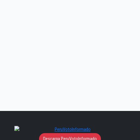
Descarga PeruVotoInformado