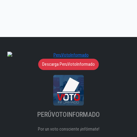
Descarga PeruVotoInformado
PERÚVOTOINFORMADO
Por un voto consciente ¡infórmate!