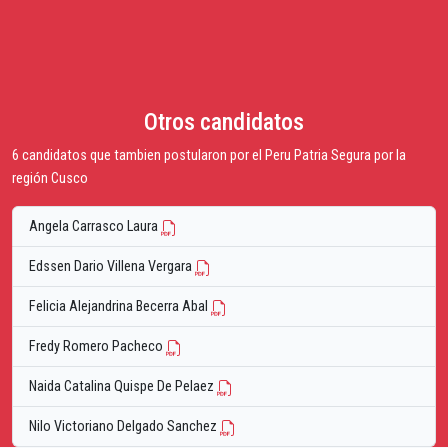
Otros candidatos
6 candidatos que tambien postularon por el Peru Patria Segura por la
región Cusco
Angela Carrasco Laura
Edssen Dario Villena Vergara
Felicia Alejandrina Becerra Abal
Fredy Romero Pacheco
Naida Catalina Quispe De Pelaez
Nilo Victoriano Delgado Sanchez