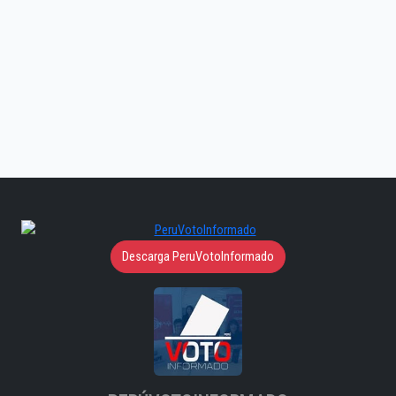
Descarga PeruVotoInformado