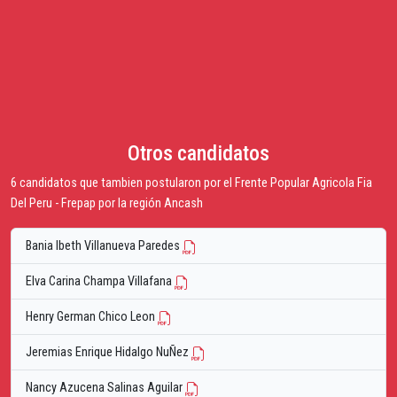
Otros candidatos
6 candidatos que tambien postularon por el Frente Popular Agricola Fia
Del Peru - Frepap por la región Ancash
Bania Ibeth Villanueva Paredes
Elva Carina Champa Villafana
Henry German Chico Leon
Jeremias Enrique Hidalgo NuÑez
Nancy Azucena Salinas Aguilar