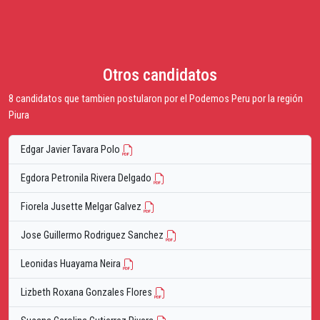
Otros candidatos
8 candidatos que tambien postularon por el Podemos Peru por la región
Piura
Edgar Javier Tavara Polo
Egdora Petronila Rivera Delgado
Fiorela Jusette Melgar Galvez
Jose Guillermo Rodriguez Sanchez
Leonidas Huayama Neira
Lizbeth Roxana Gonzales Flores