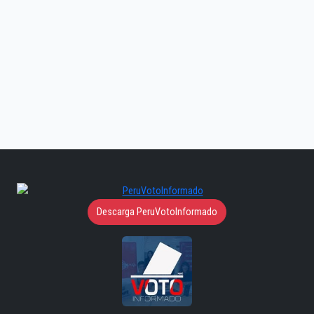
Descarga PeruVotoInformado