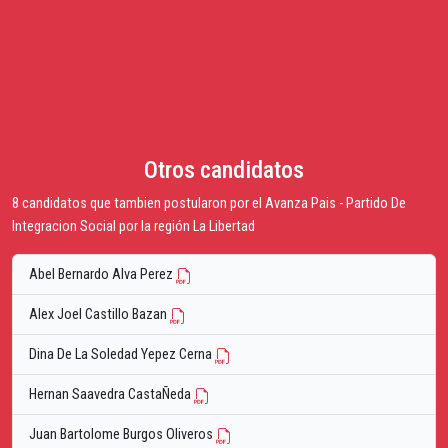
Otros candidatos
8 candidatos que tambien postularon por el Avanza Pais - Partido De
Integracion Social por la región La Libertad
Abel Bernardo Alva Perez
Alex Joel Castillo Bazan
Dina De La Soledad Yepez Cerna
Hernan Saavedra CastaÑeda
Juan Bartolome Burgos Oliveros