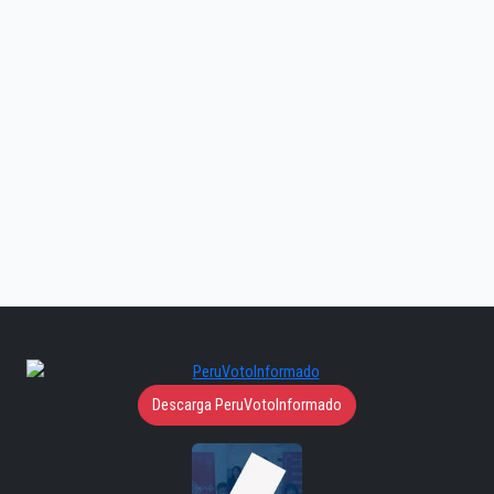
Descarga PeruVotoInformado