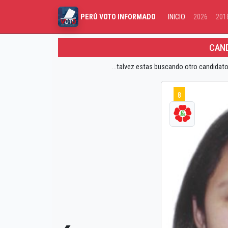
INICIO
2026
201
PERÚ VOTO INFORMADO
CAND
...talvez estas buscando otro candidato
8