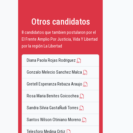
Otros candidatos
8 candidatos que tambien postularon por el
El Frente Amplio Por Justicia, Vida Y Libertad
por la región La Libertad
Diana Paola Rojas Rodriguez
Gonzalo Melecio Sanchez Malca
Gretell Esperanza Rebaza Araujo
Rosa Maria Benites Goicochea
Sandra Silvia GastaÑudi Torres
Santos Wilson Otiniano Moreno
Telesforo Medina Ortiz