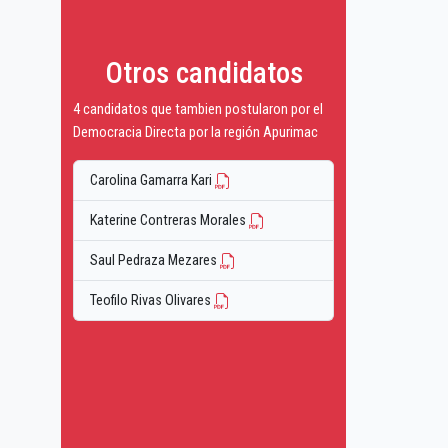
Otros candidatos
4 candidatos que tambien postularon por el
Democracia Directa por la región Apurimac
Carolina Gamarra Kari
Katerine Contreras Morales
Saul Pedraza Mezares
Teofilo Rivas Olivares