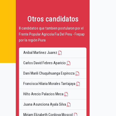
Otros candidatos
8 candidatos que tambien postularon por el
Frente Popular Agricola Fia Del Peru - Frepap
por la región Piura
Anibal Martinez Juarez
Carlos David Febres Aparicio
Dani Marili Chuquihuanga Espinoza
Francisca Hilaria Morales Tantajaya
Hilto Arecio Palacios Meca
Juana Asunciona Ayala Silva
Miriam Elizabeth Cordova Moscol