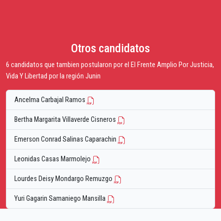
Otros candidatos
6 candidatos que tambien postularon por el El Frente Amplio Por Justicia,
Vida Y Libertad por la región Junin
Ancelma Carbajal Ramos
Bertha Margarita Villaverde Cisneros
Emerson Conrad Salinas Caparachin
Leonidas Casas Marmolejo
Lourdes Deisy Mondargo Remuzgo
Yuri Gagarin Samaniego Mansilla