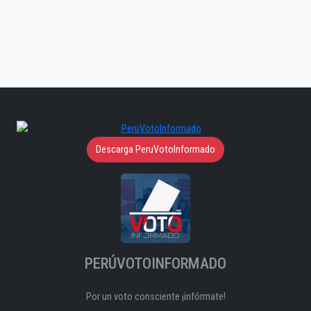
Descarga PeruVotoInformado
PERÚVOTOINFORMADO
Por un voto consciente ¡infórmate!