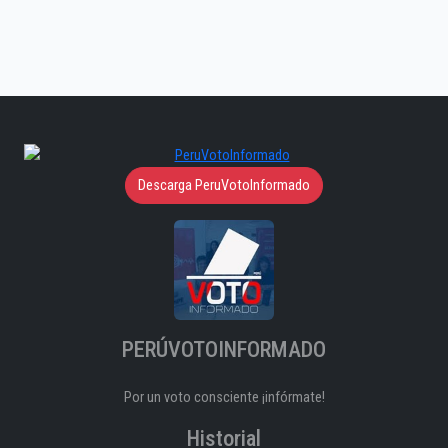
Descarga PeruVotoInformado
PERÚVOTOINFORMADO
Por un voto consciente ¡infórmate!
Historial