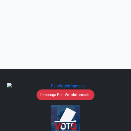
Descarga PeruVotoInformado