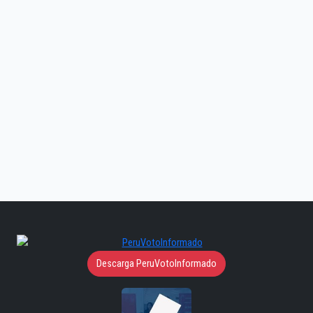
Descarga PeruVotoInformado