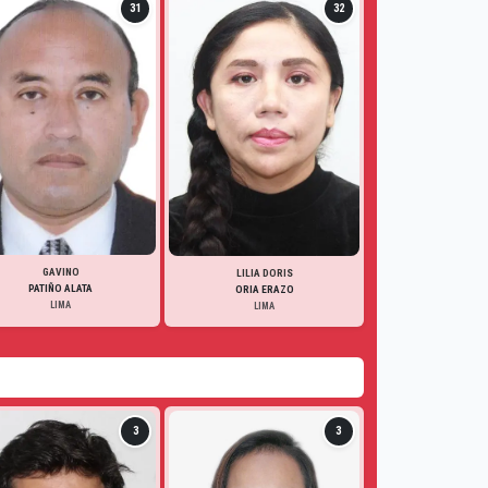
31
32
GAVINO
LILIA DORIS
PATIÑO ALATA
ORIA ERAZO
LIMA
LIMA
3
3