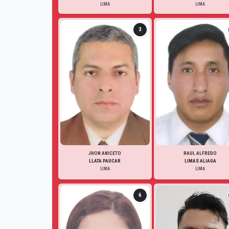
LIMA
LIMA
3
JHON ANICETO
RAUL ALFREDO
LLATA PAUCAR
LIMAS ALIAGA
LIMA
LIMA
6