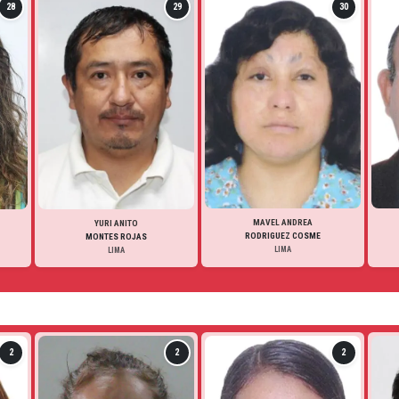
28
29
30
MAVEL ANDREA
YURI ANITO
RODRIGUEZ COSME
MONTES ROJAS
LIMA
LIMA
2
2
2