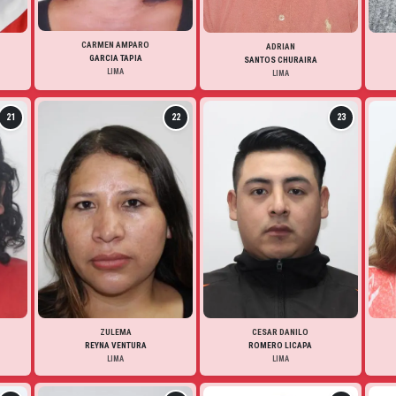
CARMEN AMPARO
ADRIAN
GARCIA TAPIA
SANTOS CHURAIRA
LIMA
LIMA
21
22
23
ZULEMA
CESAR DANILO
REYNA VENTURA
ROMERO LICAPA
LIMA
LIMA