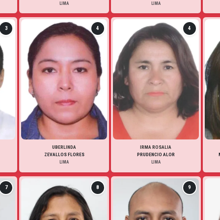
LIMA
LIMA
3
4
4
UBERLINDA
IRMA ROSALIA
ZEVALLOS FLORES
PRUDENCIO ALOR
LIMA
LIMA
7
8
9