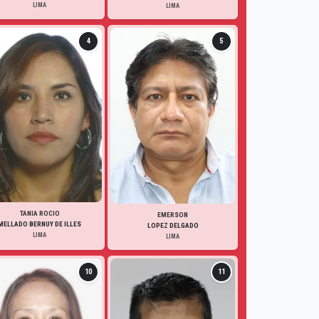
LIMA
LIMA
4
5
TANIA ROCIO
EMERSON
MELLADO BERNUY DE ILLES
LOPEZ DELGADO
LIMA
LIMA
10
11