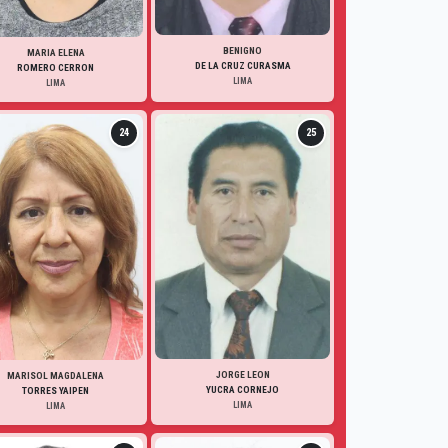
BENIGNO
MARIA ELENA
DE LA CRUZ CURASMA
ROMERO CERRON
LIMA
LIMA
24
25
JORGE LEON
MARISOL MAGDALENA
YUCRA CORNEJO
TORRES YAIPEN
LIMA
LIMA