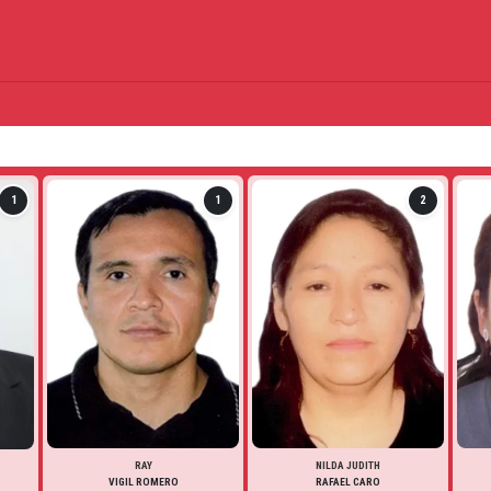
1
1
2
RAY
NILDA JUDITH
VIGIL ROMERO
RAFAEL CARO