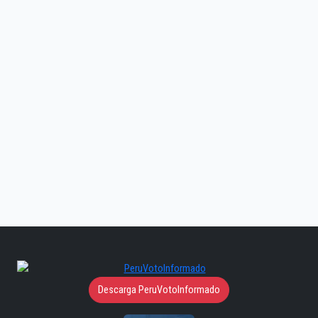
Descarga PeruVotoInformado