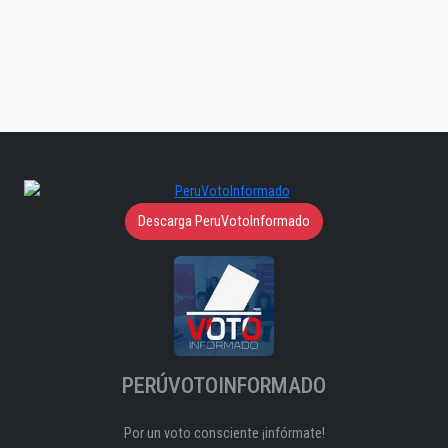
Descarga PeruVotoInformado
PERÚVOTOINFORMADO
Por un voto consciente ¡infórmate!