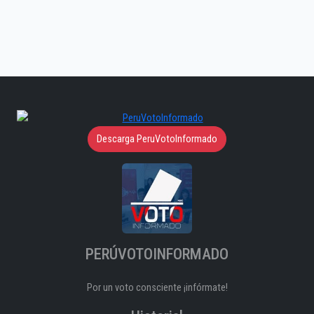
Descarga PeruVotoInformado
PERÚVOTOINFORMADO
Por un voto consciente ¡infórmate!