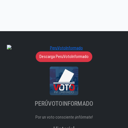
Descarga PeruVotoInformado
PERÚVOTOINFORMADO
Por un voto consciente ¡infórmate!